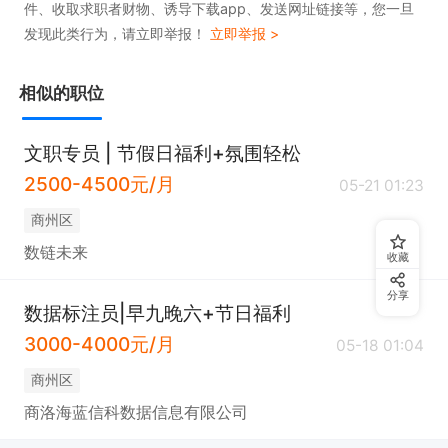
件、收取求职者财物、诱导下载app、发送网址链接等，您一旦
3、工作氛围舒适，同事之间和睦相处，不存在特殊
发现此类行为，请立即举报！
立即举报 >
优待等情况，专注做好自身本职工作总会发光；

4、我们是一家年轻上进的互联网公司，青春有活
相似的职位
力，欢迎您的加入。

文职专员 | 节假日福利+氛围轻松
薪资构成：底薪+绩效+提成

2500-4500元/月
05-21 01:23
内部晋升：标注专员 - 项目组长 - 项目主管 - 项目经
商州区
理 - 区域经理
数链未来
收藏
分享
数据标注员|早九晚六+节日福利
3000-4000元/月
05-18 01:04
商州区
商洛海蓝信科数据信息有限公司