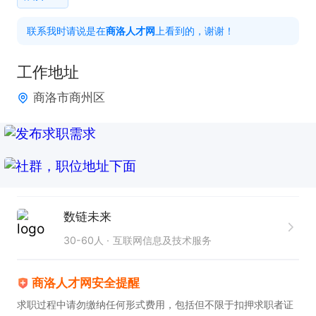
3、辅助规则上下拉齐，进行标准尺度传达和规则培
联系我时请说是在
商洛人才网
上看到的，谢谢！
训。

工作地址
岗位需求：

商洛市商州区
1、有计算机简单操作基础，愿意深入计算机IT互联网
行业发展并长期从事工作（无经验，条件优秀，前期
有同事带）

2、服从管理调剂，团队意识强，责任心强；

数链未来
办公环境：

1、公司为员工提供高档5A级办公环境，全天候室内
30-60人
互联网信息及技术服务
办公，每人拥有独立的工作区和电脑；

商洛人才网安全提醒
2、公司提供电冰箱、微波炉等设备，适时播放音
求职过程中请勿缴纳任何形式费用，包括但不限于扣押求职者证
乐，调节工作状态。使得工作、生活、娱乐不耽误；
