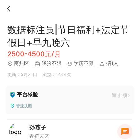
数据标注员|节日福利+法定节
假日+早九晚六
2500-4500元/月
商州区
经验不限
学历不限
招1人
更新：5月21日
浏览：1444次
平台核验
通过1项
营业执照
孙燕子
数链未来