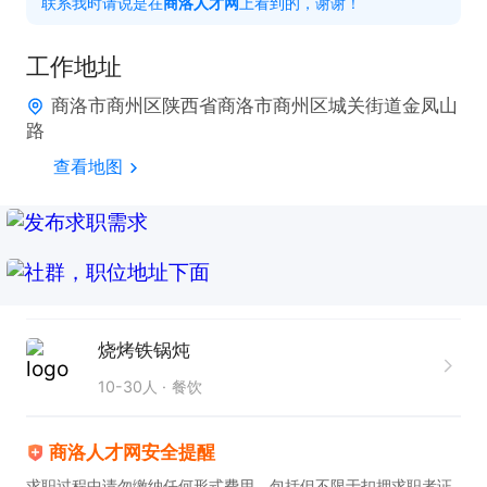
联系我时请说是在
商洛人才网
上看到的，谢谢！
上班时间

工作地址
中午2点到晚上12点

商洛市商州区陕西省商洛市商州区城关街道金凤山
路
福利待遇

查看地图
包吃，包住
烧烤铁锅炖
10-30人
餐饮
商洛人才网安全提醒
求职过程中请勿缴纳任何形式费用，包括但不限于扣押求职者证