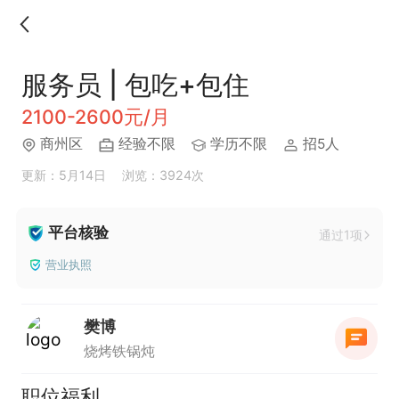
服务员 | 包吃+包住
2100-2600元/月
商州区
经验不限
学历不限
招5人
更新：5月14日
浏览：3924次
平台核验
通过1项
营业执照
樊博
烧烤铁锅炖
职位福利