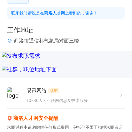
4、负责视频内容在用户社交网络、内容平台的加热
联系我时请说是在
商洛人才网
上看到的，谢谢！
推广，提高品牌曝光度和知名度。

工作地址
任职要求：

商洛市通信巷气象局对面三楼
1、大专及以上的学历，动画、编导等专业优先，有过
3年以上视频平台运营经验；

2、能够输出有创意、有洞察的脚本文案和视频策
划；

3、了解视频制作流程，具备视频剪辑与修图技能，
易讯网络
熟练使用各类视频后期包装制作相关软件，如：剪
认证
映、PR、AE、PS 等；

10-30人
互联网信息及技术服务
4、善于扑捉互联网热点事件与话题，对网络语言敏
商洛人才网安全提醒
感度高；

求职过程中请勿缴纳任何形式费用，包括但不限于扣押求职者证
5、视频平台深度用户，熟悉抖音、B站、小红书等流