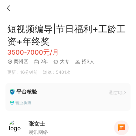
短视频编导|节日福利+工龄工
资+年终奖
3500-7000元/月
商州区
2年
大专
招3人
更新：16分钟前
浏览：5401次
平台核验
通过1项
营业执照
张女士
易讯网络