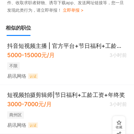
件、收取求职者财物、诱导下载app、发送网址链接等，您一旦
量平台运营规则及推荐机制，主导或参与过爆款视频
发现此类行为，请立即举报！
立即举报 >
者优先；

*加分项：爱好运动与健身

相似的职位
注明：请有意向者在提交简历时同时附带自认为自己
做得的作品
抖音短视频主播 | 官方平台+节日福利+工龄工资
5000-15000元/月
3小时前
不限
易讯网络
认证
短视频拍摄剪辑师|节日福利+工龄工资+年终奖
3000-7000元/月
3小时前
商州区
易讯网络
认证
收藏